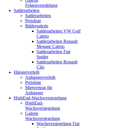
Galerie
Felgenveredelung
Sattlerarbeiten
Sattlerarbeiten
Preisliste
Bildergalerie
Sattlerarbeiten VW Golf
Cabrio
Sattlerarbeiten Renault
Megane Cabrio
Sattlerarbeiten Fiat
Spider
Sattlerarbeiten Renault
Clio
Hängerverleih
Anhängerverleih
Preisliste
Mietvertrag für
Anhänger
HighEnd-Wachsversiegelung
HighEnd-
Wachsversiegelung
Galerie
Wachsversiegelung
Wachsversiegelung Fiat