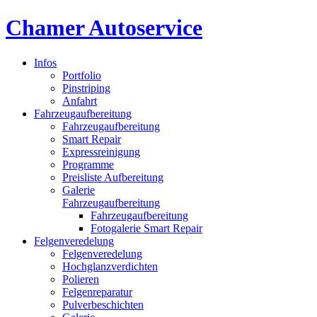
Chamer Autoservice
Infos
Portfolio
Pinstriping
Anfahrt
Fahrzeugaufbereitung
Fahrzeugaufbereitung
Smart Repair
Expressreinigung
Programme
Preisliste Aufbereitung
Galerie
Fahrzeugaufbereitung
Fahrzeugaufbereitung
Fotogalerie Smart Repair
Felgenveredelung
Felgenveredelung
Hochglanzverdichten
Polieren
Felgenreparatur
Pulverbeschichten