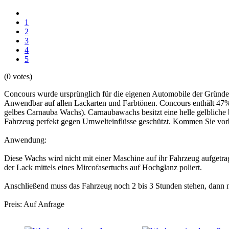
1
2
3
4
5
(0 votes)
Concours wurde ursprünglich für die eigenen Automobile der Gründer e
Anwendbar auf allen Lackarten und Farbtönen. Concours enthält 47
gelbes Carnauba Wachs). Carnaubawachs besitzt eine helle gelbliche bi
Fahrzeug perfekt gegen Umwelteinflüsse geschützt. Kommen Sie vorbe
Anwendung:
Diese Wachs wird nicht mit einer Maschine auf ihr Fahrzeug aufgetra
der Lack mittels eines Mircofasertuchs auf Hochglanz poliert.
Anschließend muss das Fahrzeug noch 2 bis 3 Stunden stehen, dann 
Preis: Auf Anfrage