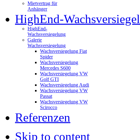
Mietvertrag für
Anhänger
HighEnd-Wachsversiege
HighEnd-
Wachsversiegelung
Galerie
Wachsversiegelung
Wachsversiegelung Fiat
Spider
Wachsversiegelung
Mercedes S600
Wachsversiegelung VW
Golf GTI
Wachsversiegelung Audi
Wachsversiegelung VW
Passat
Wachsversiegelung VW
Scirocco
Referenzen
Skip to content