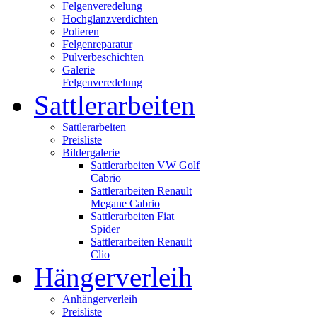
Felgenveredelung
Hochglanzverdichten
Polieren
Felgenreparatur
Pulverbeschichten
Galerie
Felgenveredelung
Sattlerarbeiten
Sattlerarbeiten
Preisliste
Bildergalerie
Sattlerarbeiten VW Golf
Cabrio
Sattlerarbeiten Renault
Megane Cabrio
Sattlerarbeiten Fiat
Spider
Sattlerarbeiten Renault
Clio
Hängerverleih
Anhängerverleih
Preisliste