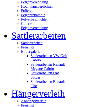
Felgenveredelung
Hochglanzverdichten
Polieren
Felgenreparatur
Pulverbeschichten
Galerie
Felgenveredelung
Sattlerarbeiten
Sattlerarbeiten
Preisliste
Bildergalerie
Sattlerarbeiten VW Golf
Cabrio
Sattlerarbeiten Renault
Megane Cabrio
Sattlerarbeiten Fiat
Spider
Sattlerarbeiten Renault
Clio
Hängerverleih
Anhängerverleih
Preisliste