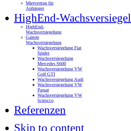
Mietvertrag für
Anhänger
HighEnd-Wachsversiege
HighEnd-
Wachsversiegelung
Galerie
Wachsversiegelung
Wachsversiegelung Fiat
Spider
Wachsversiegelung
Mercedes S600
Wachsversiegelung VW
Golf GTI
Wachsversiegelung Audi
Wachsversiegelung VW
Passat
Wachsversiegelung VW
Scirocco
Referenzen
Skip to content