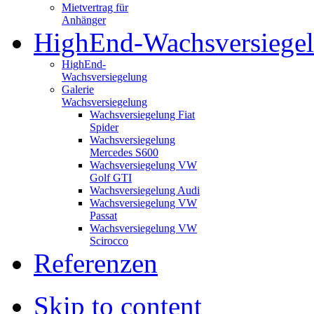
Mietvertrag für
Anhänger
HighEnd-Wachsversiege
HighEnd-
Wachsversiegelung
Galerie
Wachsversiegelung
Wachsversiegelung Fiat
Spider
Wachsversiegelung
Mercedes S600
Wachsversiegelung VW
Golf GTI
Wachsversiegelung Audi
Wachsversiegelung VW
Passat
Wachsversiegelung VW
Scirocco
Referenzen
Skip to content