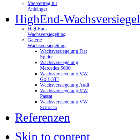
Mietvertrag für
Anhänger
HighEnd-Wachsversiege
HighEnd-
Wachsversiegelung
Galerie
Wachsversiegelung
Wachsversiegelung Fiat
Spider
Wachsversiegelung
Mercedes S600
Wachsversiegelung VW
Golf GTI
Wachsversiegelung Audi
Wachsversiegelung VW
Passat
Wachsversiegelung VW
Scirocco
Referenzen
Skip to content